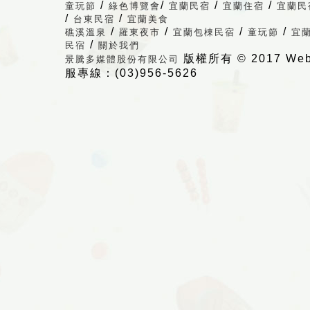
/
/
/
/
童玩節
綠色博覽會
宜蘭民宿
宜蘭住宿
宜蘭民
/
/
台東民宿
宜蘭美食
/
/
/
/
礁溪溫泉
羅東夜市
宜蘭包棟民宿
童玩節
宜
/
民宿
關於我們
版權所有 © 2017 Web Vi
景騰多媒體股份有限公司
服專線：(03)956-5626