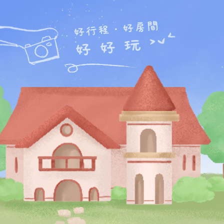
羅東民宿
宜蘭
羅東民宿
網,羅東夜市民宿,羅東運動公園,羅東林場公園,竹
鉛筆學校。