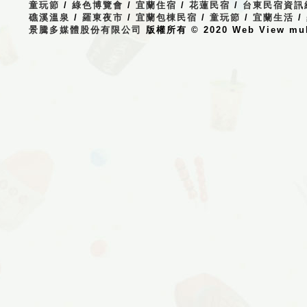
童玩節
/
綠色博覽會
/
宜蘭住宿
/
花蓮民宿
/
台東民宿資訊
礁溪溫泉
/
羅東夜市
/
宜蘭包棟民宿
/
童玩節
/
宜蘭生活
/
景騰多媒體股份有限公司
版權所有 © 2020 Web View multi