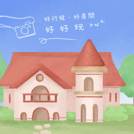
羅東民宿
宜蘭
羅東民宿
網,羅東夜市民宿,羅東運動公園,羅東林場公園,竹
鉛筆學校。