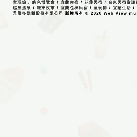
童玩節
/
綠色博覽會
/
宜蘭住宿
/
花蓮民宿
/
台東民宿資訊
礁溪溫泉
/
羅東夜市
/
宜蘭包棟民宿
/
童玩節
/
宜蘭生活
/
景騰多媒體股份有限公司
版權所有 © 2020 Web View multi