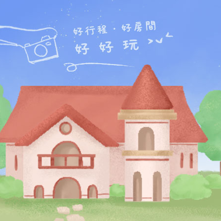
羅東民宿
宜蘭
羅東民宿
網,羅東夜市民宿,羅東運動公園,羅東林場公園,竹
鉛筆學校。